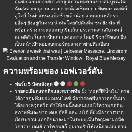
กุนซือ แอนจ์ ปอสเตโคกลู สภาพทีมค่อนข้างสมบูรณ์ใน
นัดส่งท้ายฤดูกาล แต่อาจจะต้องเช็คความฟิตของ เดสตินี่
อูโดกี้ ในตำแหน่งแบ็คซ้ายเล็กน้อย ส่วนแกนหลักรา
ยอื่นๆ ยังอยู่กันครบ นำทัพโดยกัปตันทีม ซน ฮึง-มิน ที่
พร้อมสร้างกระแสเกมรุกริมเส้น ประสานงานกับ เจมส์
แมดดิสัน ในการปั้นเกมแดนกลาง โดยมี ริชาร์ลิซอน ยืน
เป็นหน้าเป้าคอยจบสกอร์ทะลวงตาข่ายทีมเยือน
ความพร้อมของ เอฟเวอร์ตัน
ฟอร์ม 5 นัดหลังสุด
รายละเอียดแทกติกและสภาพทีม
ฝั่ง “ทอฟฟี่สีน้ำเงิน” ภาย
ใต้การคุมทีมของ ฌอน ไดช์ ถือว่ารอดพ้นการตกชั้นมา
ได้อย่างหวุดหวิด ทำให้เกมนี้ลงเล่นแบบไร้ความกดดัน
สภาพทีมจะขาด เดเล่ อัลลี่ และ เบโต้ ที่ยังมีอาการบาด
เจ็บรบกวน แทกติกน่าจะมาในระบบเน้นรัดกุมตามถนัด
โดยวาง เจมส์ ทาร์คอฟสกี้ คุมเกมรับให้เหนียวแน่น ส่วน