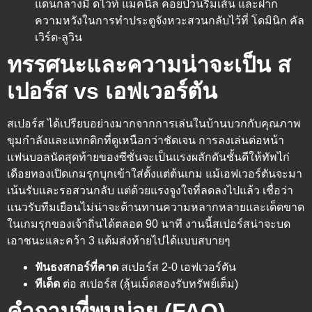
แดนกลางมี ดไวท์ แม็คนีล คอยป่วนริมเส้น และฝาก
ความหวังในการทำประตูจังหวะสวนกลับไว้ที่ โดมินิก คัล
เวิร์ต-ลูวิน
ทรรศนะและความน่าจะเป็น ส
เปอร์ส vs เอฟเวอร์ตัน
สเปอร์ส ได้เปรียบอย่างมากจากการเล่นในบ้านบวกกับคุณภาพ
ขุมกำลังและแทกติกที่ดูเหนือกว่าชัดเจน การลงเล่นต่อหน้า
แฟนบอลนัดสุดท้ายของซีซั่นจะเป็นแรงผลักดันชั้นดีให้ทัพไก่
เดือยทองเปิดเกมรุกบุกเข้าใส่ตั้งแต่ต้นเกม แม้เอฟเวอร์ตันจะมา
เน้นรับและรอสวนกลับ แต่ด้วยแรงจูงใจที่ลดลงไปแล้ว เชื่อว่า
แนวรับทีมเยือนไม่น่าจะต้านทานความหลากหลายและเด็ดขาด
ในเกมรุกของเจ้าถิ่นได้ตลอด 90 นาที งานนี้สเปอร์สน่าจะบด
เอาชนะและคว้า 3 แต้มส่งท้ายไปได้แบบสบายๆ
ฟันธงสกอร์ที่คาด
สเปอร์ส 2-0 เอฟเวอร์ตัน
ทีเด็ด
ต่อ สเปอร์ส (ลุ้นเม็ดสองรับทรัพย์เต็ม)
คำถามที่พบบ่อย (FAQ)