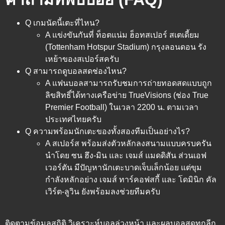
Q เกมนัดนี้เตะที่ไหน?
A แข่งขันกันที่ ท็อตแน่ม ฮ็อทสเปอร์ สเตเดี้ยม
(Tottenham Hotspur Stadium) กรุงลอนดอน รัง
เหย้าของสเปอร์สครับ
Q สามารถดูบอลสดช่องไหน?
A แฟนบอลสามารถรับชมการถ่ายทอดสดแบบถูก
ลิขสิทธิ์ได้ทางเครือข่าย TrueVisions (ช่อง True
Premier Football) ในเวลา 2200 น. ตามเวลา
ประเทศไทยครับ
Q ความพร้อมนักเตะของทั้งสองทีมเป็นอย่างไร?
A สเปอร์ส พร้อมส่งตัวหลักลงสนามแบบครบครัน
นำโดย ซน ฮึง-มิน และ เจมส์ แมดดิสัน ส่วนเอฟ
เวอร์ตัน มีปัญหานักเตะบาดเจ็บเล็กน้อย แต่ขุม
กำลังหลักอย่าง เจมส์ ทาร์คอฟสกี้ และ โดมินิก คัล
เวิร์ต-ลูวิน ยังพร้อมลงช่วยทีมครับ
ติดตามข้อมูลสถิติ วิเคราะห์บอลล่วงหน้า และผลบอลสดทุกลีก