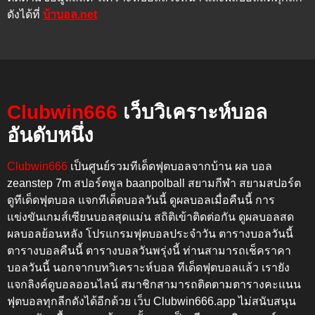
ดังได้ที่
บ้าบอล.net
Clubwin666
เว็บวิเคราะห์บอล
อันดับหนึ่ง
Clubwin666
เป็นศูนย์รวมทีเด็ดฟุตบอลจากบ้าน ผล บอล
zeanstep 7m สปอร์ตพูล baanpolball สยามกีฬา สยามสปอร์ต
ดูทีเด็ดฟุตบอล แจกทีเด็ดบอลวันนี้ ดูผลบอลเมื่อคืนนี้
การ
แข่งขันเกมส์เซียนบอลสุดแม่น สถิติเข้าติดต่อกัน
ดูผลบอลสด
ผลบอลย้อนหลัง โปรแกรมฟุตบอลประจำวัน ตารางบอลวันนี้
ตารางบอลคืนนี้ ตารางบอลวันพรุ่งนี้
ท่านสามารถเช็คราคา
บอลวันนี้ นอกจากบทวิเคราะห์บอล ทีเด็ดฟุตบอลแล้ว เรายัง
แจกลิงค์ดูบอลออนไลน์ สมาชิกสามารถติดตามตารางคะแนน
ฟุตบอลทุกลีกดังได้อีกด้วย เว็บ
Clubwin666.app
ไม่สนับสนุน