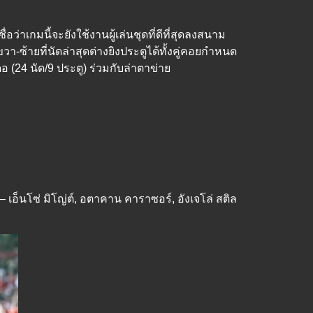
่าเกมนี้จะยังใช้งานผู้เล่นชุดที่ดีที่สุดลงสนาม
ขวา-ซ้ายที่นัดล่าสุดต่างยิงประตูได้ทั้งคู่คอยกำหนด
อ (24 นัด/9 ประตู) ร่วมกับล่าตาข่าย
ท์ – เอ็นโซ่ มิโญ่ต์, อตาคาน คาราซอร์, อังเจโล่ สติล