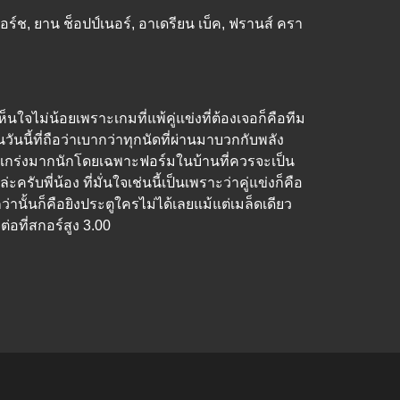
 ดอร์ช, ยาน ช็อปป์เนอร์, อาเดรียน เบ็ค, ฟรานส์ ครา
นใจไม่น้อยเพราะเกมที่แพ้คู่แข่งที่ต้องเจอก็คือทีม
วันนี้ที่ถือว่าเบากว่าทุกนัดที่ผ่านมาบวกกับพลัง
่แข็งแกร่งมากนักโดยเฉพาะฟอร์มในบ้านที่ควรจะเป็น
ับพี่น้อง ที่มั่นใจเช่นนี้เป็นเพราะว่าคู่แข่งก็คือ
่านั้นก็คือยิงประตูใครไม่ได้เลยแม้แต่เมล็ดเดียว
่อที่สกอร์สูง 3.00