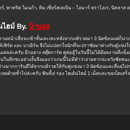
บอร์, พาทริค ไมนก้า, ทิม เซียร์สเลเบิน – โอมาร์ ตราโอเร่, นิคลาส
นไฮม์ By.
บ้าบอล
านหน้าเสื่อจะเข้าขั้นเละเทะหลังจากแพ้รวดมา 3 นัดซ้อนแต่ก็น่าเห็
ค์เฟิร์ต และ บาเยิร์น จึงไม่แปลกใจนักที่จะปราชัยมาต่างกับคู๋แข่งใน
นเคยล่ะครับ อีกอย่าง สตุ๊ตการ์ต คู่ต่อสู้ในวันนี้ไม่ได้มีผลงานที
นในลีกซะอย่างงั้นจึงมองว่าเกมนี้ไม่มีคำว่าง่ายหากจะหวังชัยชนะล่ะคร
่างมากการันตีได้จากแพ้รวดให้กับคู่แข่งมา 3 นัดซ้อนและที่แย่ไปกว
เลยด้วยซ้ำไปล่ะครับ ฟันทิ้ง! รอง ไฮเด้นไฮม์ 1 เม็ดและขอเบ็ดเสร็จต