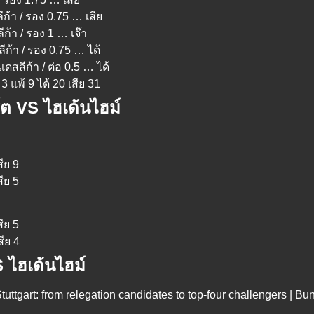
ีก้า / รอง 0.75 … เสีย
ีก้า / รอง 1 … เจ๊า
ีก้า / รอง 0.75 … ได้
ดสลีก้า / ต่อ 0.5 … ได้
แพ้ 9 ได้ 20 เสีย 31
์ต VS ไฮเด้นไฮม์
สีย 9
สีย 5
สีย 5
สีย 4
 ไฮเด้นไฮม์