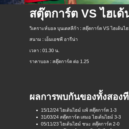
สตุ๊ตการ์ต VS ไฮเด้
วิเคราะห์บอล บุนเดสลีก้า : สตุ๊ตการ์ต VS ไฮเด้นไฮ
สนาม : เอ็มเอชพี อารีน่า
เวลา : 01.30 น.
ราคาบอล : สตุ๊ตการ์ต ต่อ 1.25
ผลการพบกันของทั้งสองทีม
15/12/24 ไฮเด้นไฮม์ แพ้ สตุ๊ตการ์ต 1-3
31/03/24 สตุ๊ตการ์ต เสมอ ไฮเด้นไฮม์ 3-3
05/11/23 ไฮเด้นไฮม์ ชนะ สตุ๊ตการ์ต 2-0