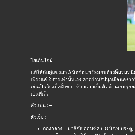
ไฮเด้นไฮม์
แพ้ให้กับคู่แข่งมา 3 นัดซ้อนพร้อมกับต้องดิ้นรนหน
เพียงแค่ 2 รายเท่านั้นเอง คาดว่าทริปบุกเยือนคราวน
เล่นเป็นวิงแบ็คฝั่งขวา-ซ้ายแบบเต็มตัว ด้านเกมรุก
เป็นทีเด็ด
ตัวแบน : –
ตัวเจ็บ :
กองกลาง – มาธิอัส ฮอนซัค (18 นัด/4 ประตู)