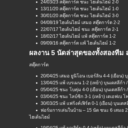
24/03/23 สตุ๊ตการ์ต ชนะ ไฮเด้นไฮม์ 2-0
13/11/20 สตุ๊ตการ์ต ชนะ ไฮเด้นไฮม์ 1-0
30/01/20 สตุ๊ตการ์ต ชนะ ไฮเด้นไฮม์ 3-0
04/08/19 ไฮเด้นไฮม์ เสมอ สตุ๊ตการ์ต 2-2
22/07/17 ไฮเด้นไฮม์ ชนะ สตุ๊ตการ์ต 2-1
18/02/17 ไฮเด้นไฮม์ แพ้ สตุ๊ตการ์ต 1-2
09/09/16 สตุ๊ตการ์ต แพ้ ไฮเด้นไฮม์ 1-2
ผลงาน 5 นัดล่าสุดของทั้งสองทีม 
สตุ๊ตการ์ต
20/04/25 เสมอ ยูนิโอน เบอร์ลิน 4-4 (เยือน) บุ
13/04/25 แพ้ เบรเมน 1-2 (เหย้า) บุนเดสลีก้า /
05/04/25 ชนะ โบคุ่ม 4-0 (เยือน) บุนเดสลีก้า 
03/04/25 ชนะ ไลบ์ซิก 3-1 (เหย้า) เดเอฟเบ โพ
30/03/25 แพ้ แฟร้งค์เฟิร์ต 0-1 (เยือน) บุนเดสล
ฟอร์มการเล่นในบ้าน – 15 นัด ชนะ 6 เสมอ 2 แ
ไฮเด้นไฮม์
19/04/25 แพ้ บาเยิร์น 0-4 (เหย้า) บุนเดสลีก้า